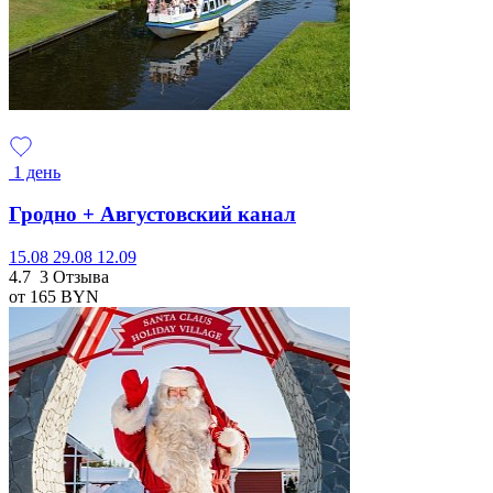
1 день
Гродно + Августовский канал
15.08
29.08
12.09
4.7
3 Отзыва
от 165
BYN