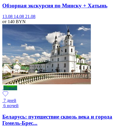
Обзорная экскурсия по Минску + Хатынь
13.08
14.08
21.08
от 140
BYN
Новый
7 дней
6 ночей
Беларусь: путешествие сквозь века и города
Гомель-Брес...