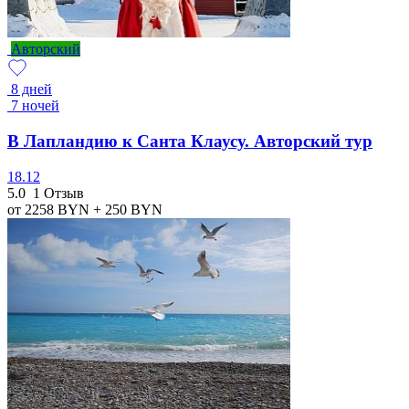
Авторский
8 дней
7 ночей
В Лапландию к Санта Клаусу. Авторский тур
18.12
5.0
1 Отзыв
от 2258
BYN
+ 250
BYN