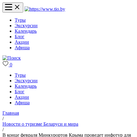
Туры
Экскурсии
Календарь
Блог
Акции
Афиша
0
Туры
Экскурсии
Календарь
Блог
Акции
Афиша
Главная
/
Новости о туризме Беларуси и мира
/
В конце февраля Минкурортов Крыма проведет инфотур для