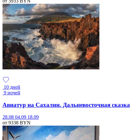
от 3933
BYN
10 дней
9 ночей
Авиатур на Сахалин. Дальневосточная сказка
28.08
04.09
18.09
от 9338
BYN