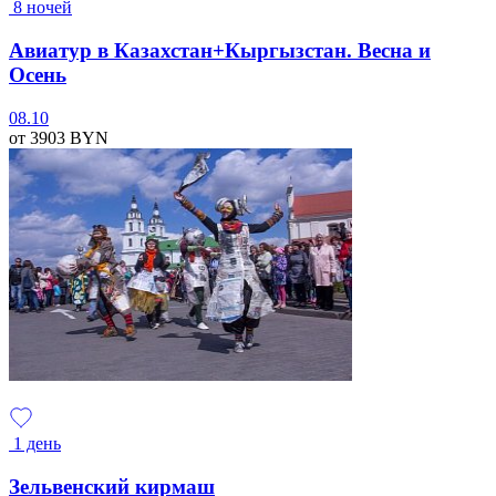
8 ночей
Авиатур в Казахстан+Кыргызстан. Весна и
Осень
08.10
от 3903
BYN
1 день
Зельвенский кирмаш