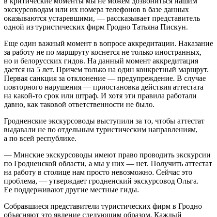
в критические моменты мы не можем дозвониться нашим
экскурсоводам или их номера телефонов в базе данных
оказываются устаревшими, — рассказывает представитель
одной из туристических фирм Гродно Татьяна Пискун.
Еще один важный момент в вопросе аккредитации. Наказание
за работу не по маршруту коснется не только иностранных,
но и белорусских гидов. На данный момент аккредитация
дается на 5 лет. Причем только на один конкретный маршрут.
Первая санкция за отклонение — предупреждение. В случае
повторного нарушения — приостановка действия аттестата
на какой-то срок или штраф. И хотя эти правила работали
давно, как таковой ответственности не было.
Гродненские экскурсоводы выступили за то, чтобы аттестат
выдавали не по отдельным туристическим направлениям,
а по всей республике.
— Минские экскурсоводы имеют право проводить экскурсии
по Гродненской области, а мы у них — нет. Получить аттестат
на работу в столице нам просто невозможно. Сейчас это
проблема, — утверждает гродненский экскурсовод Ольга.
Ее поддерживают другие местные гиды.
Собравшиеся представители туристических фирм в Гродно
объясняют это явление следующим образом. Каждый