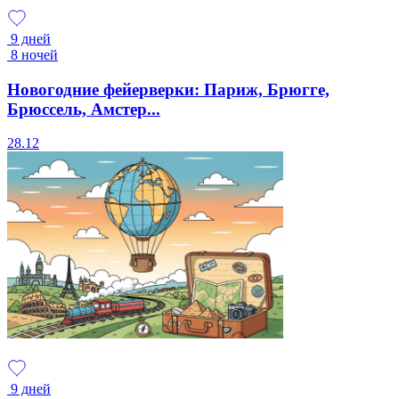
9 дней
8 ночей
Новогодние фейерверки: Париж, Брюгге,
Брюссель, Амстер...
28.12
9 дней