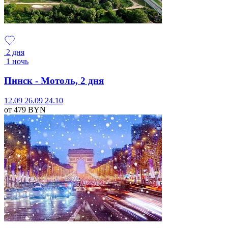
2 дня
1 ночь
Пинск - Мотоль, 2 дня
12.09
26.09
24.10
от 479
BYN