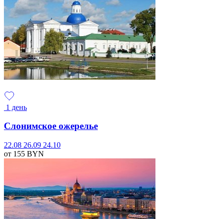
1 день
Слонимское ожерелье
22.08
26.09
24.10
от 155
BYN