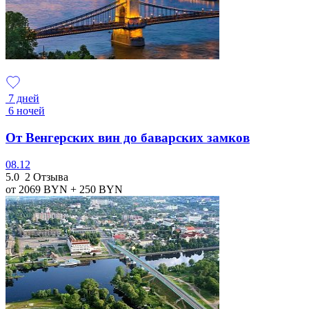
7 дней
6 ночей
От Венгерских вин до баварских замков
08.12
5.0
2 Отзыва
от 2069
BYN
+ 250
BYN