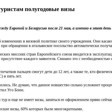
туристам полугодовые визы
жду Европой и Беларусью после 21 мая, а именно в этот ден
 изменениях в визовой политике своего учреждения. Они касаю
при обращении в итальянское посольство автоматически получат
еских миссиях стран Европейского союза вводится в эксплуатац
е присутствие каждого заявителя. Связано это с необходимостью
чатков пальцев смогут дети до 12 лет, а также те, кто физическ
 в пять лет.
вились. Не думаю, что данное новшество сильно усложнит проце
тил Уго Бони.
 тур и еще не имеет визы, заняться ее оформлением прямо сейча
енские визы, 60% которых были многократными.