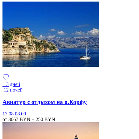
13 дней
12 ночей
Авиатур с отдыхом на о.Корфу
17.08
08.09
от 3667
BYN
+ 250
BYN