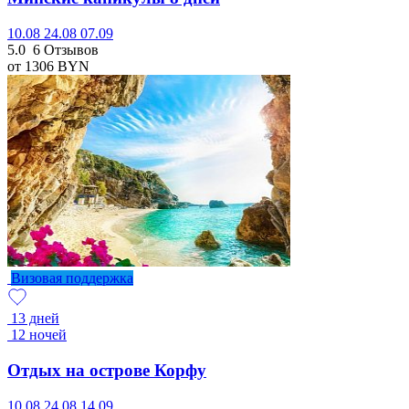
10.08
24.08
07.09
5.0
6 Отзывов
от 1306
BYN
Визовая поддержка
13 дней
12 ночей
Отдых на острове Корфу
10.08
24.08
14.09