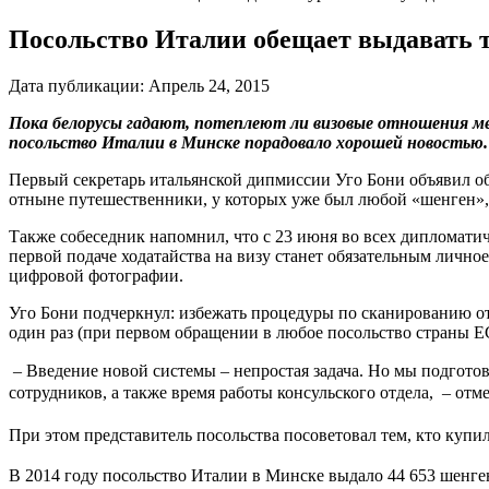
Посольство Италии обещает выдавать 
Дата публикации:
Апрель 24, 2015
Пока белорусы гадают, потеплеют ли визовые отношения ме
посольство Италии в Минске порадовало хорошей новостью.
Первый секретарь итальянской дипмиссии Уго Бони объявил об
отныне путешественники, у которых уже был любой «шенген», 
Также собеседник напомнил, что с 23 июня во всех дипломатич
первой подаче ходатайства на визу станет обязательным лично
цифровой фотографии.
Уго Бони подчеркнул: избежать процедуры по сканированию отпе
один раз (при первом обращении в любое посольство страны ЕС)
–
Введение новой системы – непростая задача. Но мы подгото
сотрудников, а также время работы консульского отдела,
–
отме
При этом представитель посольства посоветовал тем, кто купил
В 2014 году посольство Италии в Минске выдало 44 653 шенг