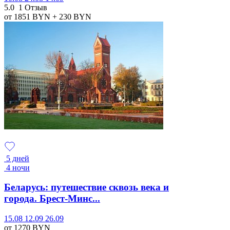
5.0
1 Отзыв
от 1851
BYN
+ 230
BYN
5 дней
4 ночи
Беларусь: путешествие сквозь века и
города. Брест-Минс...
15.08
12.09
26.09
от 1270
BYN