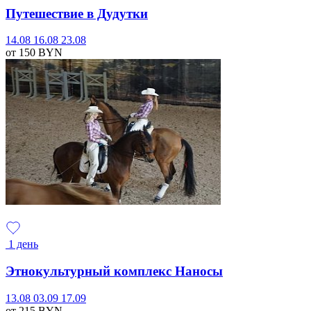
Путешествие в Дудутки
14.08
16.08
23.08
от 150
BYN
1 день
Этнокультурный комплекс Наносы
13.08
03.09
17.09
от 215
BYN