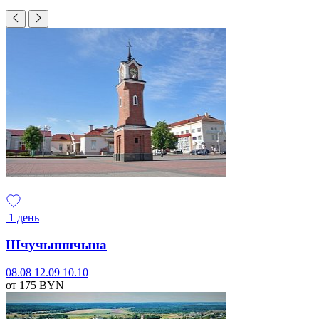
1 день
Шчучыншчына
08.08
12.09
10.10
от 175
BYN