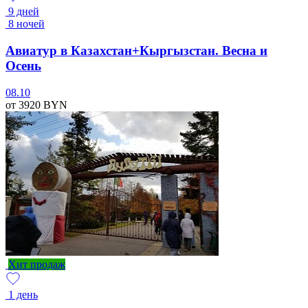
9 дней
8 ночей
Авиатур в Казахстан+Кыргызстан. Весна и
Осень
08.10
от 3920
BYN
Хит продаж
1 день