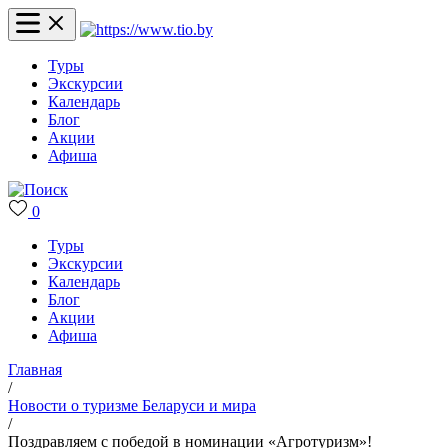
Туры
Экскурсии
Календарь
Блог
Акции
Афиша
0
Туры
Экскурсии
Календарь
Блог
Акции
Афиша
Главная
/
Новости о туризме Беларуси и мира
/
Поздравляем с победой в номинации «Агротуризм»!