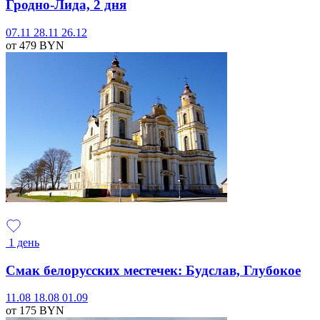
Гродно-Лида, 2 дня
07.11
28.11
26.12
от 479
BYN
1 день
Смак белорусских местечек: Будслав, Глубокое
11.08
18.08
01.09
от 175
BYN