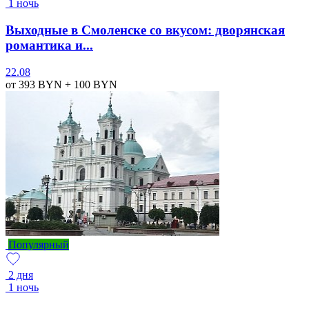
1 ночь
Выходные в Смоленске со вкусом: дворянская
романтика и...
22.08
от 393
BYN
+ 100
BYN
Популярный
2 дня
1 ночь