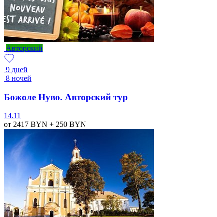
Авторский
9 дней
8 ночей
Божоле Нуво. Авторский тур
14.11
от 2417
BYN
+ 250
BYN