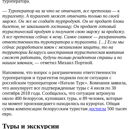
туроператора.
—
Туроператор ни за что не отвечает, все претензии — к
турагенту. А турагент может отвечать только по своей
марже. Он же не создаёт турпродукт. Он не продает блоки
билетов, не заказывает гостиницу. Он продает готовый
туристический продукт и получает свою маржу за продажу.
А все претензии сейчас к нему. Самое главное — разграничить
ответственность туроператора и турагента. […] Если мы
сейчас разработаем закон с механизмом защиты, то на
территории Беларуси иностранная туристическая компания
сможет работать, будучи только резидентом страны и по
нашим законам,
— отметил Михаил Портной.
Напомним, что вопрос о разграничении ответственности
туроператоров и турагентов подняли после ситуации с
российским туроператором «Натали Турс». Компания заявила,
что аннулирует все подтвержденные туры с 4 июля по 30
сентября 2018 года. Сообщалось, что ситуация затронула
около 400 белорусов, купивших туры, и 89 человек, которые
на момент произошедшего находились на курортах. Общая
сумма компенсации белорусским туристам
достигла
500 тысяч
евро.
Туры и экскурсии