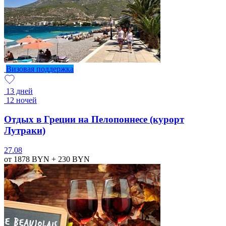
Визовая поддержка
13 дней
12 ночей
Отдых в Греции на Пелопоннесе (курорт
Лутраки)
27.08
от 1878
BYN
+ 230
BYN