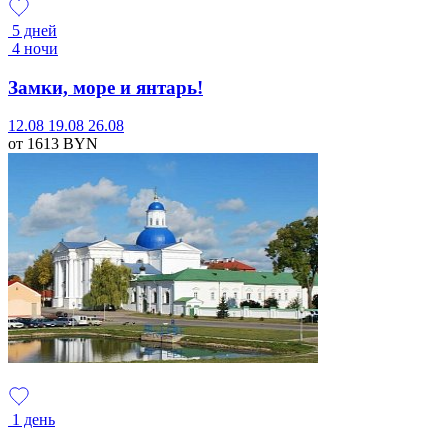
5 дней
4 ночи
Замки, море и янтарь!
12.08
19.08
26.08
от 1613
BYN
1 день