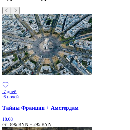
7 дней
6 ночей
Тайны Франции + Амстердам
18.08
от 1896
BYN
+ 295
BYN