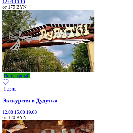
12.09
10.10
от 175
BYN
Популярный
1 день
Экскурсия в Дудутки
12.08
15.08
19.08
от 120
BYN