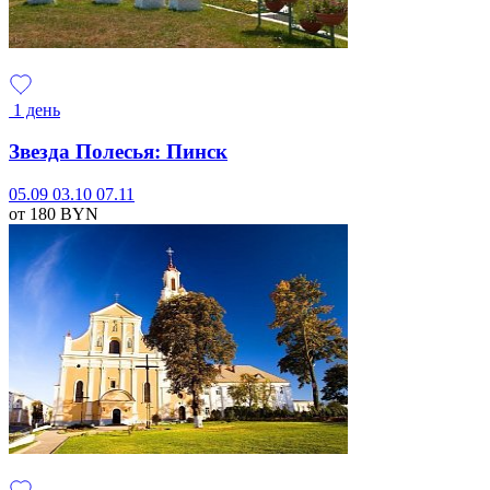
1 день
Звезда Полесья: Пинск
05.09
03.10
07.11
от 180
BYN