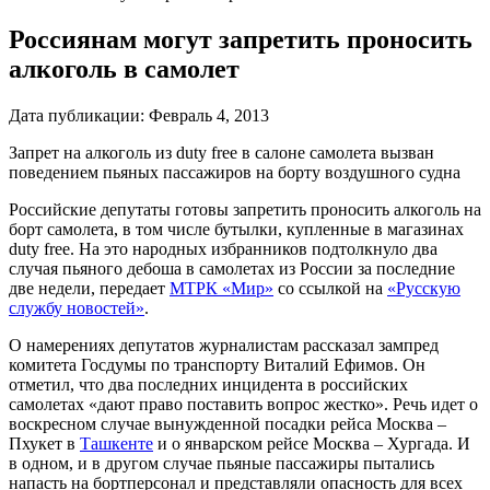
Россиянам могут запретить проносить
алкоголь в самолет
Дата публикации:
Февраль 4, 2013
Запрет на алкоголь из duty free в салоне самолета вызван
поведением пьяных пассажиров на борту воздушного судна
Российские депутаты готовы запретить проносить алкоголь на
борт самолета, в том числе бутылки, купленные в магазинах
duty free. На это народных избранников подтолкнуло два
случая пьяного дебоша в самолетах из России за последние
две недели, передает
МТРК «Мир»
со ссылкой на
«Русскую
службу новостей»
.
О намерениях депутатов журналистам рассказал зампред
комитета Госдумы по транспорту Виталий Ефимов. Он
отметил, что два последних инцидента в российских
самолетах «дают право поставить вопрос жестко». Речь идет о
воскресном случае вынужденной посадки рейса Москва –
Пхукет в
Ташкенте
и о январском рейсе Москва – Хургада. И
в одном, и в другом случае пьяные пассажиры пытались
напасть на бортперсонал и представляли опасность для всех