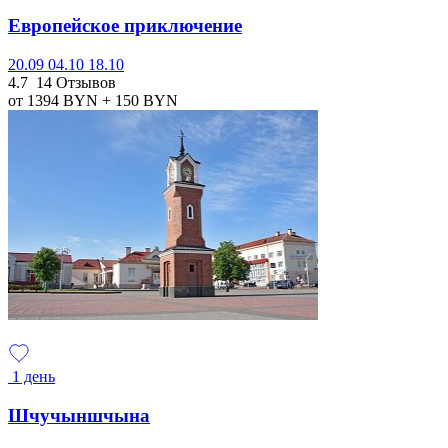
Европейское приключение
20.09
04.10
18.10
4.7
14 Отзывов
от 1394
BYN
+ 150
BYN
1 день
Шчучыншчына