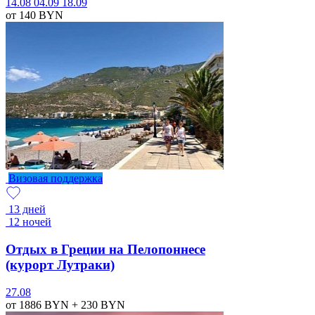
14.08
04.09
18.09
от 140
BYN
Визовая поддержка
13 дней
12 ночей
Отдых в Греции на Пелопоннесе
(курорт Лутраки)
27.08
от 1886
BYN
+ 230
BYN