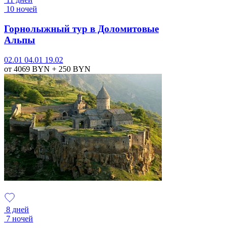
10 ночей
Горнолыжный тур в Доломитовые
Альпы
02.01
04.01
19.02
от 4069
BYN
+ 250
BYN
8 дней
7 ночей