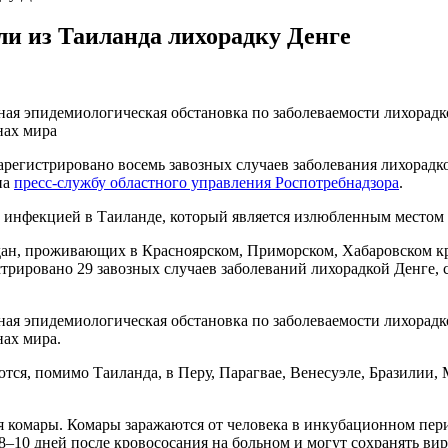
ли из Таиланда лихорадку Денге
ная эпидемиологическая обстановка по заболеваемости лихорадк
анах мира
регистрировано восемь завозных случаев заболевания лихорадкой 
на
пресс-службу областного управления Роспотребнадзора
.
ой инфекцией в Таиланде, который является излюбленным местом
дан, проживающих в Красноярском, Приморском, Хабаровском кр
трировано 29 завозных случаев заболеваний лихорадкой Денге, 
ная эпидемиологическая обстановка по заболеваемости лихорадк
нах мира.
тся, помимо Таиланда, в Перу, Парагвае, Венесуэле, Бразилии,
омары. Комары заражаются от человека в инкубационном периоде
 8–10 дней после кровососания на больном и могут сохранять в