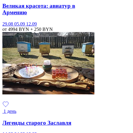
Великая красота: авиатур в
Армению
29.08
05.09
12.09
от 4994
BYN
+ 250
BYN
1 день
Легенды старого Заславля