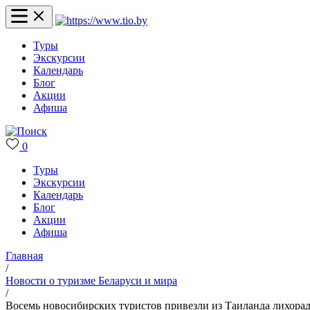
Туры
Экскурсии
Календарь
Блог
Акции
Афиша
0
Туры
Экскурсии
Календарь
Блог
Акции
Афиша
Главная
/
Новости о туризме Беларуси и мира
/
Восемь новосибирских туристов привезли из Таиланда лихора