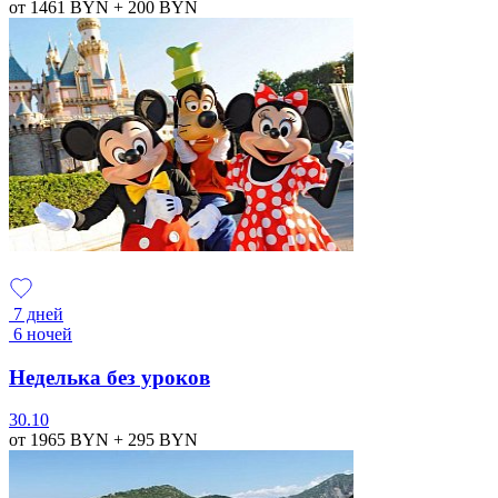
от 1461
BYN
+ 200
BYN
7 дней
6 ночей
Неделька без уроков
30.10
от 1965
BYN
+ 295
BYN