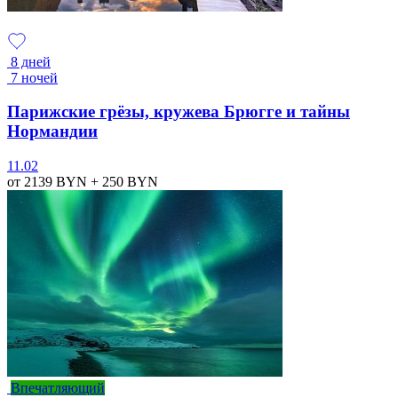
8 дней
7 ночей
Парижские грёзы, кружева Брюгге и тайны
Нормандии
11.02
от 2139
BYN
+ 250
BYN
Впечатляющий