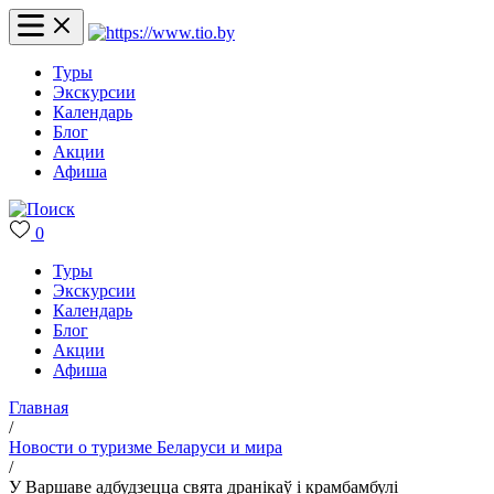
Туры
Экскурсии
Календарь
Блог
Акции
Афиша
0
Туры
Экскурсии
Календарь
Блог
Акции
Афиша
Главная
/
Новости о туризме Беларуси и мира
/
У Варшаве адбудзецца свята дранікаў і крамбамбулі