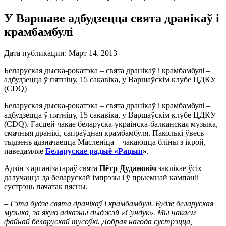
У Варшаве адбудзецца свята дранікаў і
крамбамбулі
Дата публикации:
Март 14, 2013
Беларуская дыска-рокатэка – свята дранікаў і крамбамбулі –
адбудзецца ў пятніцу, 15 сакавіка, у Варшаўскім клубе ЦДКУ
(CDQ)
Беларуская дыска-рокатэка – свята дранікаў і крамбамбулі –
адбудзецца ў пятніцу, 15 сакавіка, у Варшаўскім клубе ЦДКУ
(CDQ). Гасцей чакае беларуска-украінска-балканская музыка,
смачныя дранікі, сапраўдная крамбамбуля. Паколькі ўвесь
тыдзень адзначаецца Масленіца – чакаюцца бліны з ікрой,
паведамляе
Беларускае радыё «Рацыя
»
.
Адзін з арганізатараў свята
Пётр Дудановіч
заклікае ўсіх
далучацца да беларускай імпрэзы і ў прыемнай кампаніі
сустрэць пачатак вясны.
– Гэта будзе свята дранікаў і крамбамбулі. Будзе беларуская
музыка, за якую адказны дыджэй «Сундук». Мы чакаем
файнай беларускай тусоўкі. Добрая нагода сустрэцца,