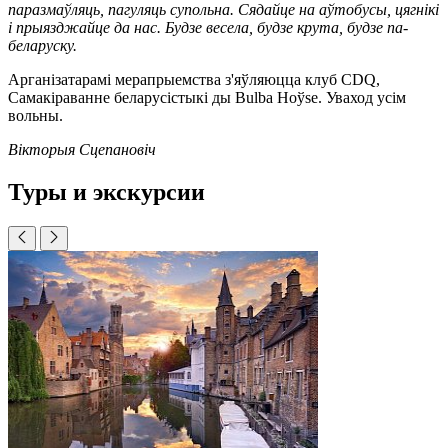
паразмаўляць, пагуляць супольна. Сядайце на аўтобусы, цягнікі
і прыязджайце да нас. Будзе весела, будзе крута, будзе па-
беларуску.
Арганізатарамі мерапрыемства з'яўляюцца клуб CDQ,
Самакіраванне беларусістыкі ды Bulba Hoўse. Уваход усім
вольны.
Вікторыя Сцепановіч
Туры и экскурсии