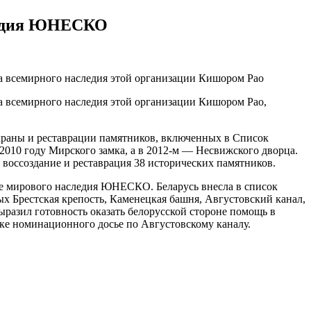
следия ЮНЕСКО
а всемирного наследия этой организации Кишором Рао
а всемирного наследия этой организации Кишором Рао,
храны и реставрации памятников, включенных в Список
010 году Мирского замка, а в 2012-м — Несвижского дворца.
 воссоздание и реставрация 38 исторических памятников.
ке мирового наследия ЮНЕСКО. Беларусь внесла в список
х Брестская крепость, Каменецкая башня, Августовский канал,
ыразил готовность оказать белорусской стороне помощь в
ке номинационного досье по Августовскому каналу.