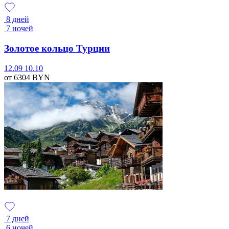
8 дней
7 ночей
Золотое кольцо Турции
12.09
10.10
от 6304
BYN
7 дней
6 ночей