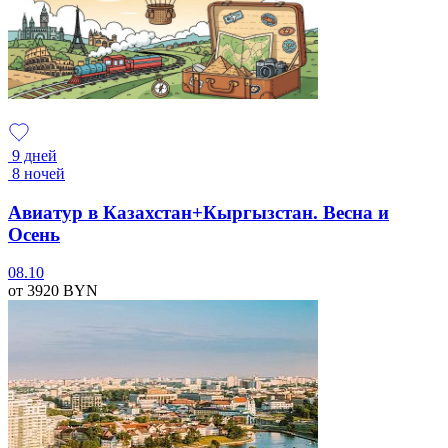
9 дней
8 ночей
Авиатур в Казахстан+Кыргызстан. Весна и
Осень
08.10
от 3920
BYN