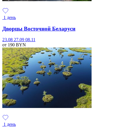
1 день
Дворцы Восточной Беларуси
23.08
27.09
08.11
от 190
BYN
1 день