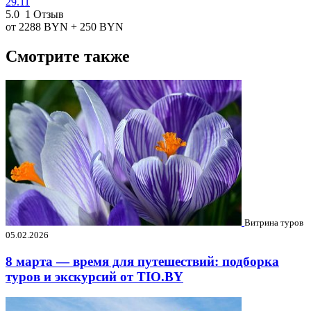
29.11
5.0
1 Отзыв
от 2288
BYN
+ 250
BYN
Смотрите также
Витрина туров
05.02.2026
8 марта — время для путешествий: подборка
туров и экскурсий от TIO.BY