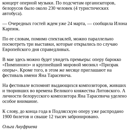
концерт оперной музыки. По подсчетам организаторов,
белорусов было около 230 человек (4 туристических
автобуса).
— Очередных гостей ждем уже 24 марта, — сообщила Илона
Карпюк.
По ее словам, помимо спектаклей, можно параллельно
посмотреть три выставки, которые открылись по случаю
Европейского дня справедливых.
В мае здесь можно будет увидеть премьеры: оперу барокко
«Пимпинонэ» и крупнейший мировой мюзикл «Призрак
оперы». Кроме того, в этом же месяце приглашают на
фестиваль имени Яна Тарасевича.
На фестивале вспомнят выдающихся композиторов, живших
и творивших во времена Великого княжества Литовского. А
личности белорусского композитора Яна Тарасевича уделено
особое внимание.
К слову, до конца года в Подлясскую оперу уже распродано
1900 билетов и свыше 12 тысяч забронировано.
Ольга Ануфриева