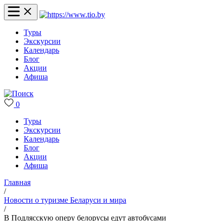
Туры
Экскурсии
Календарь
Блог
Акции
Афиша
0
Туры
Экскурсии
Календарь
Блог
Акции
Афиша
Главная
/
Новости о туризме Беларуси и мира
/
В Подлясскую оперу белорусы едут автобусами