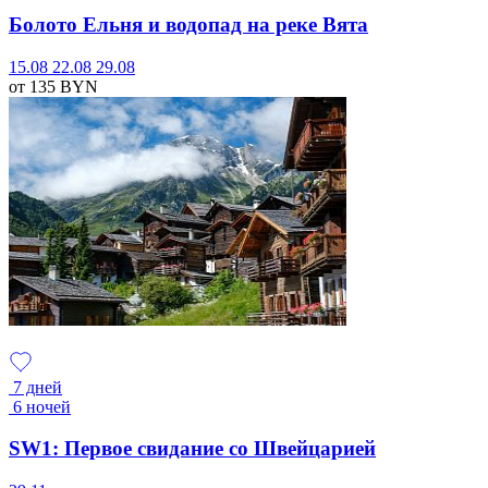
Болото Ельня и водопад на реке Вята
15.08
22.08
29.08
от 135
BYN
7 дней
6 ночей
SW1: Первое свидание со Швейцарией