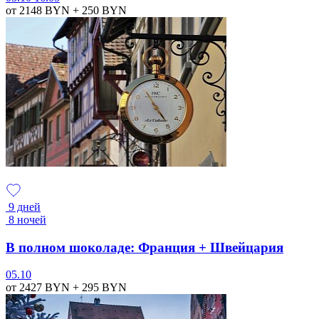
от 2148
BYN
+ 250
BYN
9 дней
8 ночей
В полном шоколаде: Франция + Швейцария
05.10
от 2427
BYN
+ 295
BYN