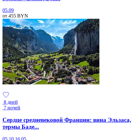
05.09
от 455
BYN
8 дней
7 ночей
Сердце средневековой Франции: вина Эльзаса,
термы Баде...
05.10
16.05