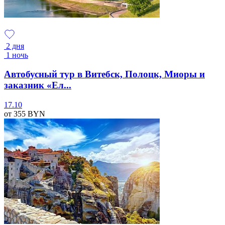
2 дня
1 ночь
Автобусный тур в Витебск, Полоцк, Миоры и
заказник «Ел...
17.10
от 355
BYN