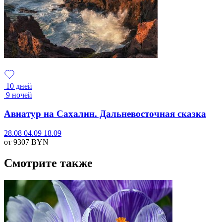
10 дней
9 ночей
Авиатур на Сахалин. Дальневосточная сказка
28.08
04.09
18.09
от 9307
BYN
Смотрите также