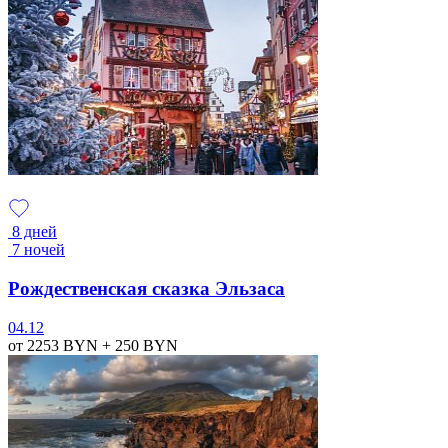
8 дней
7 ночей
Рождественская сказка Эльзаса
04.12
от 2253
BYN
+ 250
BYN