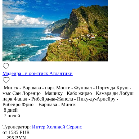
Мадейра - в объятиях Атлантики
Минск - Варшава - парк Монте - Фуншал - Порту да Круш -
мыс Сан Лоренцо - Машику - Кабо жирао - Камара ди Лобуш -
парк Фанал - Рибейра-да-Жанела - Пику-ду-Ариейру -
Рибейро Фрио – Варшава - Минск
8 дней
7 ночей
Туроператор:
Интер Холидей Сервис
от 1585
EUR
+ 295
BYN