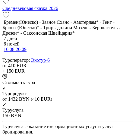
Средневековая сказка 2026
Бремен(Юнеско) - Заансе Сханс - Амстердам* - Гент -
Брюгге(Юнеско)* - Трир - долина Мозель - Бернкастель -
Дрезен* - Саксонская Швейцария*
7 дней
6 ночей
16.08
20.09
Туроператор:
Экотур-6
от 410
EUR
+ 150
EUR
Cтоимость тура
✓
Турпродукт
от 1432
BYN
(410 EUR)
✓
Туруслуга
150
BYN
Туруслуга - оказание информационных услуг и услуг
бронирования.