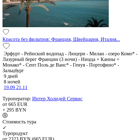
Красота без фильтров: Франция, Швейцария, Италия...
Эрфурт - Рейнский водопад - Люцерн - Милан - озеро Комо* -
Лазурный берег Франции (3 ночи) - Ницца + Канны +
Монако* - Сент Поль де Ванс* - Генуя - Портофино* -
Зальцбург
9 дней
8 ночей
19.09
21.11
Туроператор:
Интер Холидей Сервис
от 665
EUR
+ 295
BYN
Cтоимость тура
✓
Турпродукт
от 2323
BYN
(665 EUR)