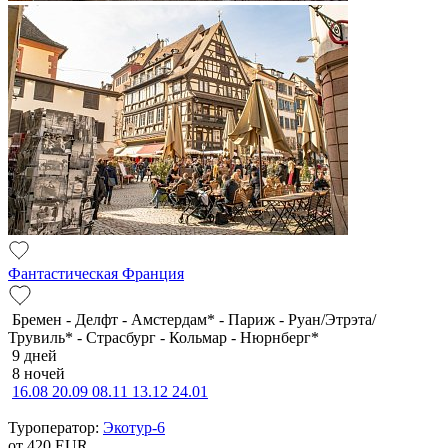
Фантастическая Франция
Бремен - Делфт - Амстердам* - Париж - Руан/Этрэта/
Трувиль* - Страсбург - Кольмар - Нюрнберг*
9 дней
8 ночей
16.08
20.09
08.11
13.12
24.01
Туроператор:
Экотур-6
от 420
EUR