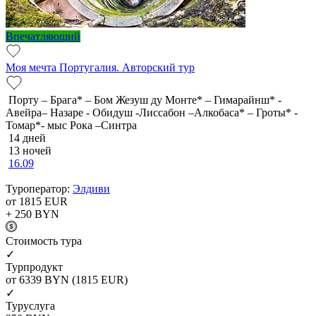
Впечатляющий
Моя мечта Португалия. Авторский тур
Порту – Брага* – Бом Жезуш ду Монте* – Гимарайнш* -
Авейра– Назаре - Обидуш -Лиссабон –Алкобаса* – Гроты* -
Томар*- мыс Рока –Синтра
14 дней
13 ночей
16.09
Туроператор:
Элдиви
от 1815
EUR
+ 250
BYN
Cтоимость тура
✓
Турпродукт
от 6339
BYN
(1815 EUR)
✓
Туруслуга