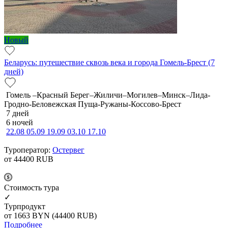
Новый
Беларусь: путешествие сквозь века и города Гомель-Брест (7
дней)
Гомель –Красный Берег–Жиличи–Могилев–Минск–Лида-
Гродно-Беловежская Пуща-Ружаны-Коссово-Брест
7 дней
6 ночей
22.08
05.09
19.09
03.10
17.10
Туроператор:
Остервег
от 44400
RUB
Cтоимость тура
✓
Турпродукт
от 1663
BYN
(44400 RUB)
Подробнее