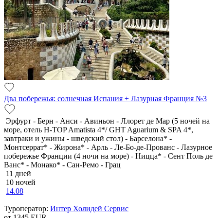
Два побережья: солнечная Испания + Лазурная Франция №3
Эрфурт - Берн - Анси - Авиньон - Ллорет де Мар (5 ночей на
море, отель H-TOP Amatista 4*/ GHT Aguarium & SPA 4*,
завтраки и ужины - шведский стол) - Барселона* -
Монтсеррат* - Жирона* - Арль - Ле-Бо-де-Прованс - Лазурное
побережье Франции (4 ночи на море) - Ницца* - Сент Поль де
Ванс* - Монако* - Сан-Ремо - Грац
11 дней
10 ночей
14.08
Туроператор:
Интер Холидей Сервис
от 1345
EUR