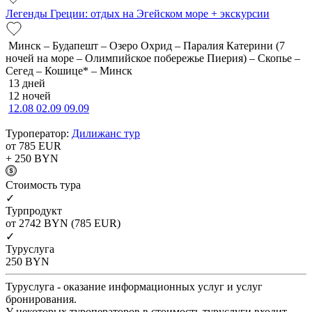
Легенды Греции: отдых на Эгейском море + экскурсии
Минск – Будапешт – Озеро Охрид – Паралия Катерини (7
ночей на море – Олимпийское побережье Пиерия) – Скопье –
Сегед – Кошице* – Минск
13 дней
12 ночей
12.08
02.09
09.09
Туроператор:
Дилижанс тур
от 785
EUR
+ 250
BYN
Cтоимость тура
✓
Турпродукт
от 2742
BYN
(785 EUR)
✓
Туруслуга
250
BYN
Туруслуга - оказание информационных услуг и услуг
бронирования.
У некоторых туроператоров в стоимость туруслуги входит