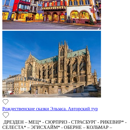
Рождественские сказки Эльзаса. Авторский тур
ДРЕЗДЕН – МЕЦ* - СЮРПРИЗ - СТРАСБУРГ - РИКЕВИР* -
СЕЛЕСТА* – ЭГИСХАЙМ* - ОБЕРНЕ – КОЛЬМАР –