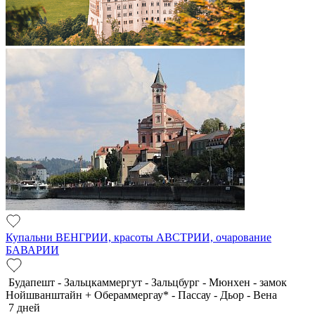
Купальни ВЕНГРИИ, красоты АВСТРИИ, очарование
БАВАРИИ
Будапешт - Зальцкаммергут - Зальцбург - Мюнхен - замок
Нойшванштайн + Обераммергау* - Пассау - Дьор - Вена
7 дней