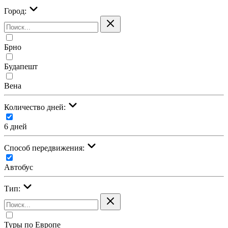
Город:
Брно
Будапешт
Вена
Количество дней:
6 дней
Cпособ передвижения:
Автобус
Тип:
Туры по Европе