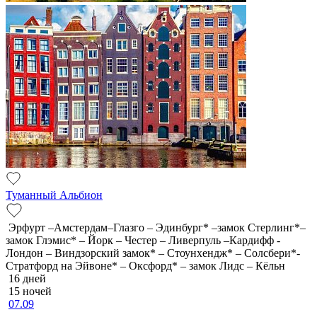
Туманный Альбион
Эрфурт –Амстердам–Глазго – Эдинбург* –замок Стерлинг*–
замок Глэмис* – Йорк – Честер – Ливерпуль –Кардифф -
Лондон – Виндзорский замок* – Стоунхендж* – Солсбери*-
Стратфорд на Эйвоне* – Оксфорд* – замок Лидс – Кёльн
16 дней
15 ночей
07.09