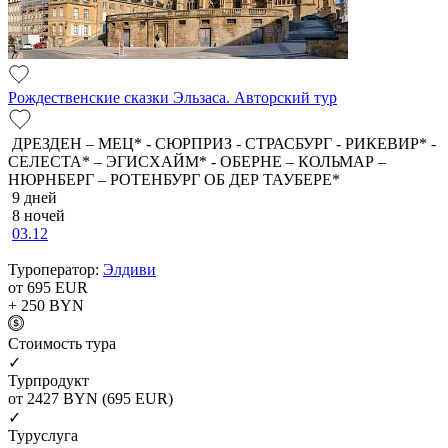
Рождественские сказки Эльзаса. Авторский тур
ДРЕЗДЕН – МЕЦ* - СЮРПРИЗ - СТРАСБУРГ - РИКЕВИР* -
СЕЛЕСТА* – ЭГИСХАЙМ* - ОБЕРНЕ – КОЛЬМАР –
НЮРНБЕРГ – РОТЕНБУРГ ОБ ДЕР ТАУБЕРЕ*
9 дней
8 ночей
03.12
Туроператор:
Элдиви
от 695
EUR
+ 250
BYN
Cтоимость тура
✓
Турпродукт
от 2427
BYN
(695 EUR)
✓
Туруслуга