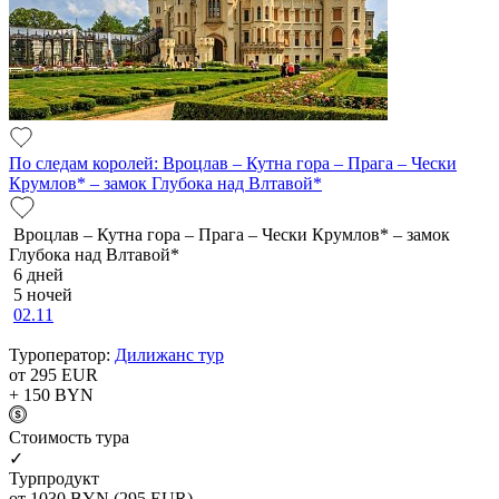
По следам королей: Вроцлав – Кутна гора – Прага – Чески
Крумлов* – замок Глубока над Влтавой*
Вроцлав – Кутна гора – Прага – Чески Крумлов* – замок
Глубока над Влтавой*
6 дней
5 ночей
02.11
Туроператор:
Дилижанс тур
от 295
EUR
+ 150
BYN
Cтоимость тура
✓
Турпродукт
от 1030
BYN
(295 EUR)