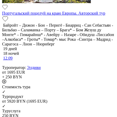
Португальский поцелуй на краю Европы. Авторский тур
Байройт – Дижон - Бон – Перигё - Биарриц - Сан Себастьян -
Бильбао – Саламанка – Порту – Брага* – Бом Жезуш ду
Монте* – Гимарайнш* - Авейру – Назаре - Обидуш -Лиссабон
–Алкобаса* – Гроты* - Томар*- мыс Рока –Синтра – Мадрид -
Сарагоса – Лион – Нюрнберг
19 дней
18 ночей
12.09
Туроператор:
Элдиви
от 1695
EUR
+ 250
BYN
Cтоимость тура
✓
Турпродукт
от 5920
BYN
(1695 EUR)
✓
Туруслуга
250
BYN