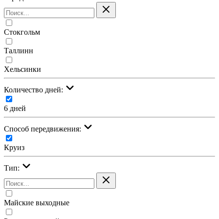
Стокгольм
Таллинн
Хельсинки
Количество дней:
6 дней
Cпособ передвижения:
Круиз
Тип:
Майские выходные