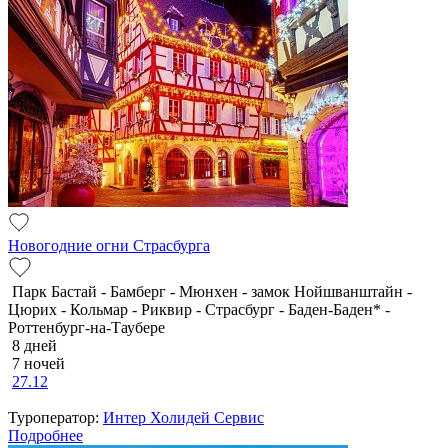
Новогодние огни Страсбурга
Парк Бастай - Бамберг - Мюнхен - замок Нойшванштайн -
Цюрих - Кольмар - Риквир - Страсбург - Баден-Баден* -
Роттенбург-на-Таубере
8 дней
7 ночей
27.12
Туроператор:
Интер Холидей Сервис
Подробнее