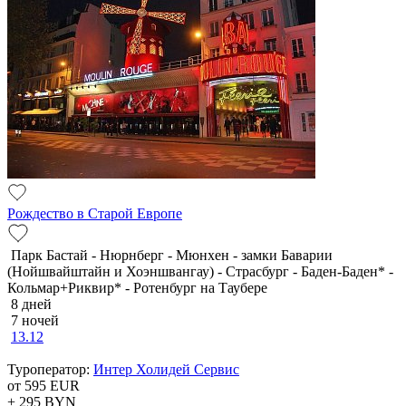
Рождество в Старой Европе
Парк Бастай - Нюрнберг - Мюнхен - замки Баварии
(Нойшвайштайн и Хоэншвангау) - Страсбург - Баден-Баден* -
Кольмар+Риквир* - Ротенбург на Таубере
8 дней
7 ночей
13.12
Туроператор:
Интер Холидей Сервис
от 595
EUR
+ 295
BYN