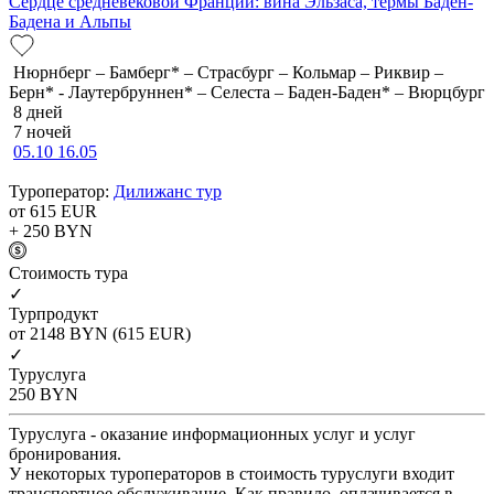
Сердце средневековой Франции: вина Эльзаса, термы Баден-
Бадена и Альпы
Нюрнберг – Бамберг* – Страсбург – Кольмар – Риквир –
Берн* - Лаутербруннен* – Селеста – Баден-Баден* – Вюрцбург
8 дней
7 ночей
05.10
16.05
Туроператор:
Дилижанс тур
от 615
EUR
+ 250
BYN
Cтоимость тура
✓
Турпродукт
от 2148
BYN
(615 EUR)
✓
Туруслуга
250
BYN
Туруслуга - оказание информационных услуг и услуг
бронирования.
У некоторых туроператоров в стоимость туруслуги входит
транспортное обслуживание. Как правило, оплачивается в