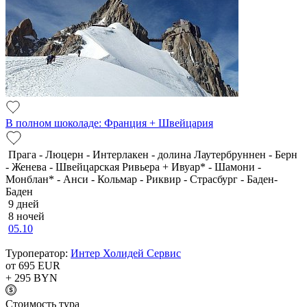
В полном шоколаде: Франция + Швейцария
Прага - Люцерн - Интерлакен - долина Лаутербруннен - Берн
- Женева - Швейцарская Ривьера + Ивуар* - Шамони -
Монблан* - Анси - Кольмар - Риквир - Страсбург - Баден-
Баден
9 дней
8 ночей
05.10
Туроператор:
Интер Холидей Сервис
от 695
EUR
+ 295
BYN
Cтоимость тура