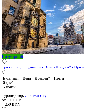
Популярный
Три столицы: Будапешт - Вена - Дрезден* - Прага
Будапешт – Вена – Дрезден* – Прага
6 дней
5 ночей
Туроператор:
Дилижанс тур
от 630
EUR
+ 250
BYN