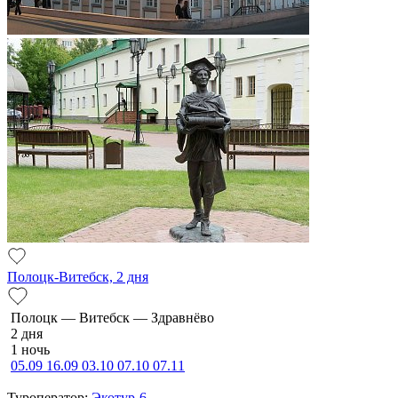
Полоцк-Витебск, 2 дня
По­лоцк — Ви­тебск — Здравнёво
2 дня
1 ночь
05.09
16.09
03.10
07.10
07.11
Туроператор:
Экотур-6