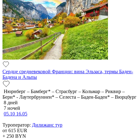
Сердце средневековой Франции: вина Эльзаса, термы Баден-
Бадена и Альпы
Нюрнберг – Бамберг* – Страсбург – Кольмар – Риквир –
Берн* - Лаутербруннен* – Селеста – Баден-Баден* – Вюрцбург
8 дней
7 ночей
05.10
16.05
Туроператор:
Дилижанс тур
от 615
EUR
+ 250
BYN