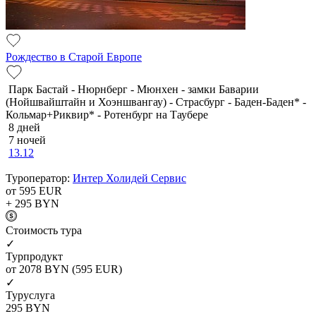
Рождество в Старой Европе
Парк Бастай - Нюрнберг - Мюнхен - замки Баварии
(Нойшвайштайн и Хоэншвангау) - Страсбург - Баден-Баден* -
Кольмар+Риквир* - Ротенбург на Таубере
8 дней
7 ночей
13.12
Туроператор:
Интер Холидей Сервис
от 595
EUR
+ 295
BYN
Cтоимость тура
✓
Турпродукт
от 2078
BYN
(595 EUR)
✓
Туруслуга
295
BYN