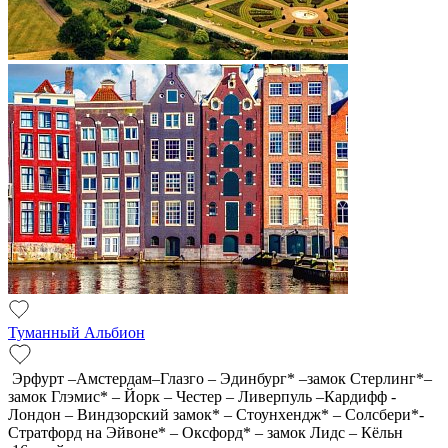
Туманный Альбион
Эрфурт –Амстердам–Глазго – Эдинбург* –замок Стерлинг*–
замок Глэмис* – Йорк – Честер – Ливерпуль –Кардифф -
Лондон – Виндзорский замок* – Стоунхендж* – Солсбери*-
Стратфорд на Эйвоне* – Оксфорд* – замок Лидс – Кёльн