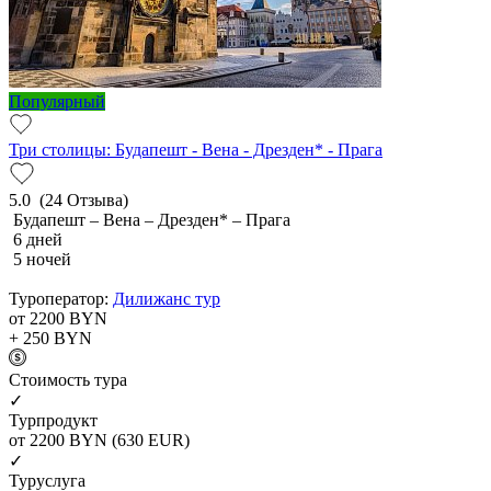
Популярный
Три столицы: Будапешт - Вена - Дрезден* - Прага
5.0
(24 Отзыва)
Будапешт – Вена – Дрезден* – Прага
6 дней
5 ночей
Туроператор:
Дилижанс тур
от 2200
BYN
+ 250
BYN
Cтоимость тура
✓
Турпродукт
от 2200
BYN
(630 EUR)
✓
Туруслуга