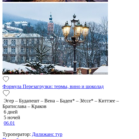
Формула Перезагрузки: термы, вино и шоколад
Эгер – Будапешт – Вена – Баден* – Зёссе* – Киттзее –
Братислава – Краков
6 дней
5 ночей
06.01
Туроператор:
Дилижанс тур