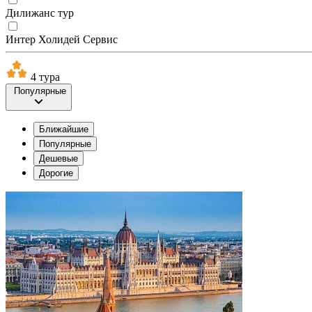
Дилижанс тур
Интер Холидей Сервис
4 тура
Популярные
Ближайшие
Популярные
Дешевые
Дорогие