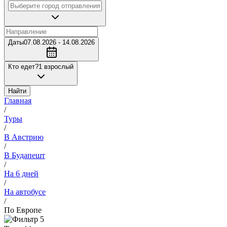
Даты
07.08.2026 - 14.08.2026
Кто едет?
1 взрослый
Найти
Главная
/
Туры
/
В Австрию
/
В Будапешт
/
На 6 дней
/
На автобусе
/
По Европе
5