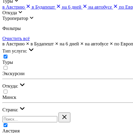
Туры
в Австрию
в Будапешт
на 6 дней
на автобусе
по Ев
Откуда
Туроператор
Фильтры
Очистить всё
в Австрию
в Будапешт
на 6 дней
на автобусе
по Евро
Тип услуги:
Туры
Экскурсии
Откуда:
Минск
Страна:
Австрия