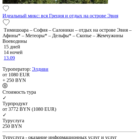
Идеальный микс: вся Греция и отдых на острове Эвия
Тимишоара – София – Салоники – отдых на острове Эвия –
Афины* – Метеоры* – Дельфы* – Скопье – Жемчужины
Воеводины
15 дней
14 ночей
13.09
Туроператор:
Элдиви
от 1080
EUR
+ 250
BYN
Cтоимость тура
✓
Турпродукт
от 3772
BYN
(1080 EUR)
✓
Туруслуга
250
BYN
Туруслуга - оказание информационных услуг и услуг