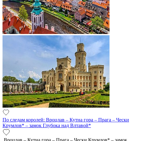
По следам королей: Вроцлав – Кутна гора – Прага – Чески
Крумлов* – замок Глубока над Влтавой*
Вроцлав – Кутна гора – Прага – Чески Крумлов* – замок