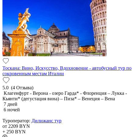
Тоскана: Вино, Искусство, Вдохновение - автобусный тур по
сокровенным местам Италии
5.0
(4 Отзыва)
Клагенфурт - Верона - озеро Гарда* - Флоренция – Лукка -
Кьянти* (дегустация вина) – Пиза* – Венеция – Вена
7 дней
6 ночей
Туроператор:
Дилижанс тур
от 2209
BYN
+ 250
BYN