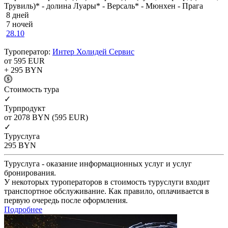
Трувиль)* - долина Луары* - Версаль* - Мюнхен - Прага
8 дней
7 ночей
28.10
Туроператор:
Интер Холидей Сервис
от 595
EUR
+ 295
BYN
Cтоимость тура
✓
Турпродукт
от 2078
BYN
(595 EUR)
✓
Туруслуга
295
BYN
Туруслуга - оказание информационных услуг и услуг
бронирования.
У некоторых туроператоров в стоимость туруслуги входит
транспортное обслуживание. Как правило, оплачивается в
первую очередь после оформления.
Подробнее