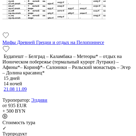
Мифы Древней Греции и отдых на Пелопоннесе
Будапешт – Белград – Каламбака – Метеоры* – отдых на
Ионическом побережье (термальный курорт Лутраки) –
Афины*– Коринф*– Салоники – Рильский монастырь – Эгер
– Долина красавиц*
15 дней
14 ночей
21.08
11.09
Туроператор:
Элдиви
от 935
EUR
+ 500
BYN
Cтоимость тура
✓
Турпродукт