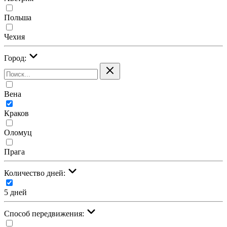
Польша
Чехия
Город:
Вена
Краков
Оломуц
Прага
Количество дней:
5 дней
Cпособ передвижения: