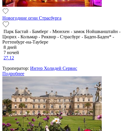
Новогодние огни Страсбурга
Парк Бастай - Бамберг - Мюнхен - замок Нойшванштайн -
Цюрих - Кольмар - Риквир - Страсбург - Баден-Баден* -
Роттенбург-на-Таубере
8 дней
7 ночей
27.12
Туроператор:
Интер Холидей Сервис
Подробнее