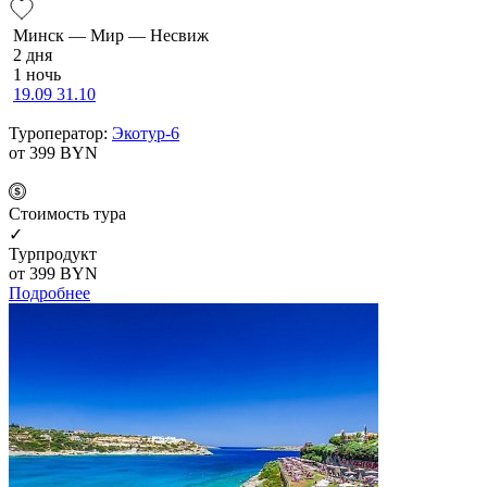
Минск — Мир — Несвиж
2 дня
1 ночь
19.09
31.10
Туроператор:
Экотур-6
от 399
BYN
Cтоимость тура
✓
Турпродукт
от 399
BYN
Подробнее