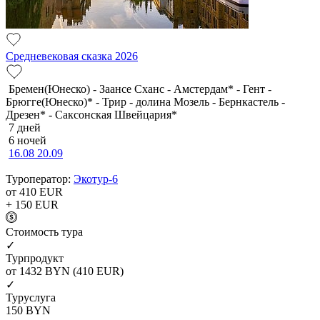
Средневековая сказка 2026
Бремен(Юнеско) - Заансе Сханс - Амстердам* - Гент -
Брюгге(Юнеско)* - Трир - долина Мозель - Бернкастель -
Дрезен* - Саксонская Швейцария*
7 дней
6 ночей
16.08
20.09
Туроператор:
Экотур-6
от 410
EUR
+ 150
EUR
Cтоимость тура
✓
Турпродукт
от 1432
BYN
(410 EUR)
✓
Туруслуга
150
BYN