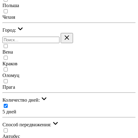
Польша
Чехия
Город:
Вена
Краков
Оломуц
Прага
Количество дней:
5 дней
Cпособ передвижения:
Автобус