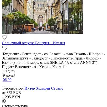
Солнечный отпуск: Венгрия + Италия
Будапешт - Сентендре* - оз. Балатон - п-ов Тихань - Шопрон -
Зальцкаммергут - Зальцбург - Лимоне-суль-Гарда - Лидо-ди-
Езоло (3 ночи на море, отель SHEILA 4*/ отель ANNY 3*) -
Падуя* Венеция* - оз. Хевиз - Кестхей
10 дней
9 ночей
06.09
Туроператор:
Интер Холидей Сервис
от 875
EUR
+ 295
BYN
Cтоимость тура