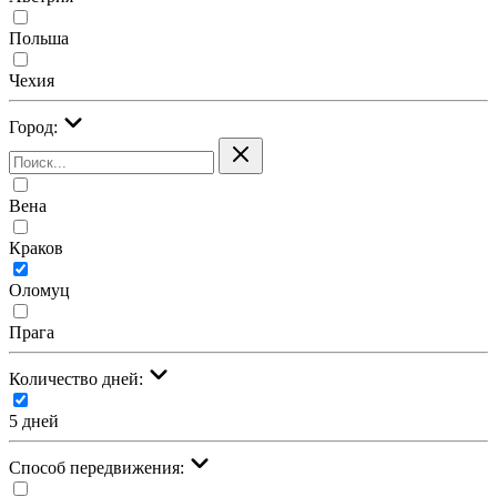
Польша
Чехия
Город:
Вена
Краков
Оломуц
Прага
Количество дней:
5 дней
Cпособ передвижения: