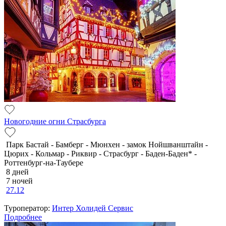
Новогодние огни Страсбурга
Парк Бастай - Бамберг - Мюнхен - замок Нойшванштайн -
Цюрих - Кольмар - Риквир - Страсбург - Баден-Баден* -
Роттенбург-на-Таубере
8 дней
7 ночей
27.12
Туроператор:
Интер Холидей Сервис
Подробнее