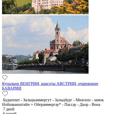
Купальни ВЕНГРИИ, красоты АВСТРИИ, очарование
БАВАРИИ
Будапешт - Зальцкаммергут - Зальцбург - Мюнхен - замок
Нойшванштайн + Обераммергау* - Пассау - Дьор - Вена
7 дней
6 ночей