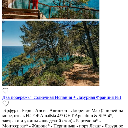
Два побережья: солнечная Испания + Лазурная Франция №1
Эрфурт - Берн - Анси - Авиньон - Ллорет де Мар (5 ночей на
море, отель H-TOP Amatista 4*/ GHT Aguarium & SPA 4*,
завтраки и ужины - шведский стол) - Барселона* -
Монтсеррат* - Жирона* - Перпиньян - порт Лекат - Лазурное