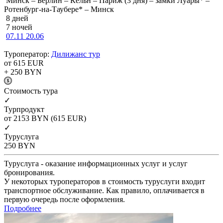
Минск – Берлин – Кёльн – Париж (3 дня) – замки Луары* –
Ротенбург-на-Таубере* – Минск
8 дней
7 ночей
07.11
20.06
Туроператор:
Дилижанс тур
от 615
EUR
+ 250
BYN
Cтоимость тура
✓
Турпродукт
от 2153
BYN
(615 EUR)
✓
Туруслуга
250
BYN
Туруслуга - оказание информационных услуг и услуг
бронирования.
У некоторых туроператоров в стоимость туруслуги входит
транспортное обслуживание. Как правило, оплачивается в
первую очередь после оформления.
Подробнее