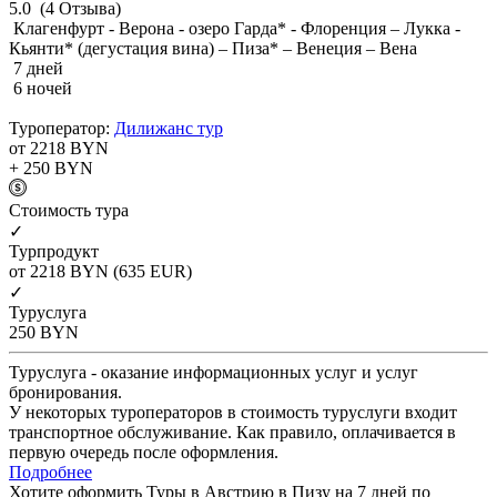
5.0
(4 Отзыва)
Клагенфурт - Верона - озеро Гарда* - Флоренция – Лукка -
Кьянти* (дегустация вина) – Пиза* – Венеция – Вена
7 дней
6 ночей
Туроператор:
Дилижанс тур
от 2218
BYN
+ 250
BYN
Cтоимость тура
✓
Турпродукт
от 2218
BYN
(635 EUR)
✓
Туруслуга
250
BYN
Туруслуга - оказание информационных услуг и услуг
бронирования.
У некоторых туроператоров в стоимость туруслуги входит
транспортное обслуживание. Как правило, оплачивается в
первую очередь после оформления.
Подробнее
Хотите оформить Туры в Австрию в Пизу на 7 дней по