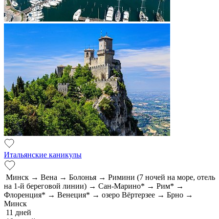
Итальянские каникулы
Минск → Вена → Болонья → Римини (7 ночей на море, отель
на 1-й береговой линии) → Сан-Марино* → Рим* →
Флоренция* → Венеция* → озеро Вёртерзее → Брно →
Минск
11 дней