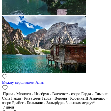
Между вершинами Альп
Прага - Мюнхен - Инсбрук - Ваттенс* - озеро Гарда - Лимоне
Суль Гарда - Рива дель Гарда - Верона - Кортина Д`Ампеццо -
озеро Брайес - Больцано - Зальцбург- Зальцкаммергут*
7 дней