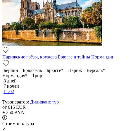
Парижские грёзы, кружева Брюгге и тайны Нормандии
Берлин – Брюссель – Брюгге* – Париж – Версаль* –
Нормандия* – Трир
8 дней
7 ночей
11.02
Туроператор:
Дилижанс тур
от 615
EUR
+ 250
BYN
Cтоимость тура
✓