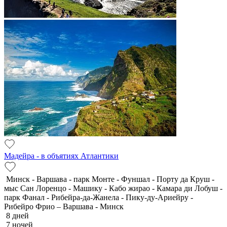
Мадейра - в объятиях Атлантики
Минск - Варшава - парк Монте - Фуншал - Порту да Круш -
мыс Сан Лоренцо - Машику - Кабо жирао - Камара ди Лобуш -
парк Фанал - Рибейра-да-Жанела - Пику-ду-Ариейру -
Рибейро Фрио – Варшава - Минск
8 дней
7 ночей