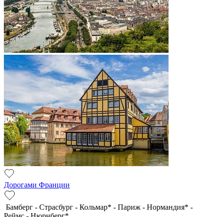
Дорогами Франции
Бамберг - Страсбург - Кольмар* - Париж - Нормандия* -
Реймс - Нюрнберг*