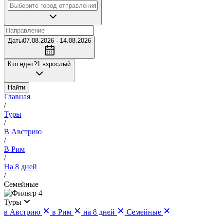
Даты
07.08.2026 - 14.08.2026
Кто едет?
1 взрослый
Найти
Главная
/
Туры
/
В Австрию
/
В Рим
/
На 8 дней
/
Семейные
4
Туры
в Австрию
в Рим
на 8 дней
Семейные