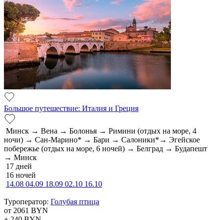
Большое путешествие: Италия и Греция
Минск → Вена → Болонья → Римини (отдых на море, 4
ночи) → Сан-Марино* → Бари → Салоники*→ Эгейское
побережье (отдых на море, 6 ночей) → Белград → Будапешт
→ Минск
17 дней
16 ночей
14.08
04.09
18.09
02.10
16.10
Туроператор:
Голубая птица
от 2061
BYN
+ 240
BYN