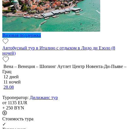
Визовая поддержка
Автобусный тур в Италию с отдыхом в Лидо ди Езоло (8
ночей)
Вена – Венеция – Шопинг Аутлет Центр Новента-Ди-Пьяве –
Грац
12 дней
11 ночей
28.08
Туроператор:
Дилижанс тур
от 1135
EUR
+ 250
BYN
Cтоимость тура
✓