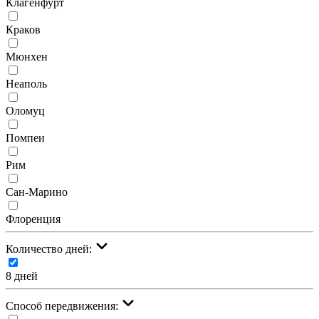
Клагенфурт
Краков
Мюнхен
Неаполь
Оломуц
Помпеи
Рим
Сан-Марино
Флоренция
Количество дней:
8 дней
Cпособ передвижения: