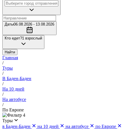
Даты
06.08.2026 - 13.08.2026
Кто едет?
1 взрослый
Найти
Главная
/
Туры
/
В Баден-Баден
/
На 10 дней
/
На автобусе
/
По Европе
4
Туры
в Баден-Баден
на 10 дней
на автобусе
по Европе