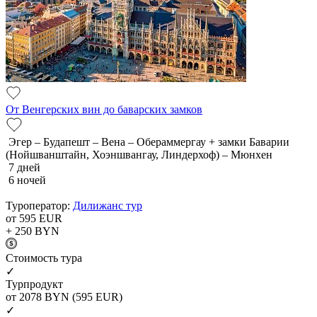
От Венгерских вин до баварских замков
Эгер – Будапешт – Вена – Обераммергау + замки Баварии
(Нойшванштайн, Хоэншвангау, Линдерхоф) – Мюнхен
7 дней
6 ночей
Туроператор:
Дилижанс тур
от 595
EUR
+ 250
BYN
Cтоимость тура
✓
Турпродукт
от 2078
BYN
(595 EUR)
✓