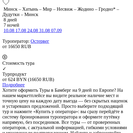
Минск – Хатынь – Мир – Несвиж – Жодино – Гродно* –
Дудутки – Минск
8 дней
7 ночей
10.08
17.08
24.08
31.08
07.09
Туроператор:
Остервег
от 16650
RUB
Cтоимость тура
✓
Турпродукт
от 624
BYN
(16650 RUB)
Подробнее
Хотите оформить Туры в Бамберг на 9 дней по Европе? На
нашем маркетплейсе вы видите реальное наличие мест и
точную цену на каждую дату выезда — без скрытых наценок
и устаревших предложений. Просто выберите подходящий
тур и нажмите «Купить у оператора»: вы сразу перейдёте в
систему бронирования туроператора и оформите путёвку
напрямую, без посредников. Все туры — от проверенных
операторов, с актуальной информацией, гибкими условиями
и мгновенным подтверждением. Найдите и забронируйте