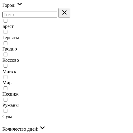
Город:
Брест
Гервяты
Гродно
Коссово
Минск
Мир
Несвиж
Ружаны
Сула
Количество дней: