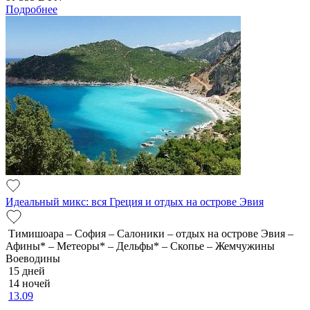
Подробнее
Идеальный микс: вся Греция и отдых на острове Эвия
Тимишоара – София – Салоники – отдых на острове Эвия –
Афины* – Метеоры* – Дельфы* – Скопье – Жемчужины
Воеводины
15 дней
14 ночей
13.09