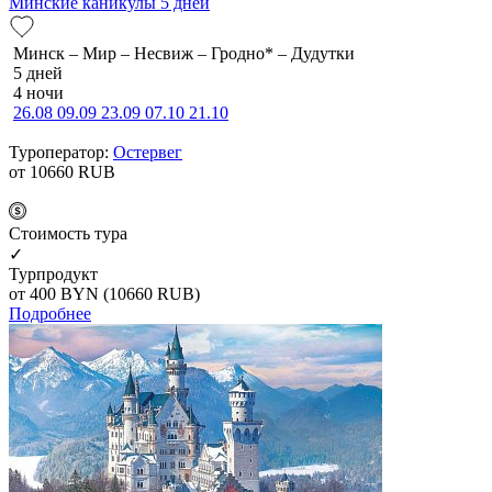
Минские каникулы 5 дней
Минск – Мир – Несвиж – Гродно* – Дудутки
5 дней
4 ночи
26.08
09.09
23.09
07.10
21.10
Туроператор:
Остервег
от 10660
RUB
Cтоимость тура
✓
Турпродукт
от 400
BYN
(10660 RUB)
Подробнее