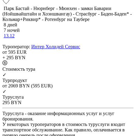
Парк Бастай - Нюрнберг - Мюнхен - замки Баварии
(Нойшвайштайн и Хоэншвангау) - Страсбург - Баден-Баден* -
Кольмар+Риквир* - Ротенбург на Таубере
8 дней
7 ночей
13.12
Туроператор:
Интер Холидей Сервис
от 595
EUR
+ 295
BYN
Cтоимость тура
✓
Турпродукт
от 2069
BYN
(595 EUR)
✓
Туруслуга
295
BYN
Туруслуга - оказание информационных услуг и услуг
бронирования.
У некоторых туроператоров в стоимость туруслуги входит
транспортное обслуживание. Как правило, оплачивается в
первую очередь после оформления.