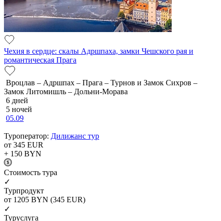
Чехия в сердце: скалы Адршпаха, замки Чешского рая и
романтическая Прага
Вроцлав – Адршпах – Прага – Турнов и Замок Сихров –
Замок Литомишль – Дольни-Морава
6 дней
5 ночей
05.09
Туроператор:
Дилижанс тур
от 345
EUR
+ 150
BYN
Cтоимость тура
✓
Турпродукт
от 1205
BYN
(345 EUR)
✓
Туруслуга