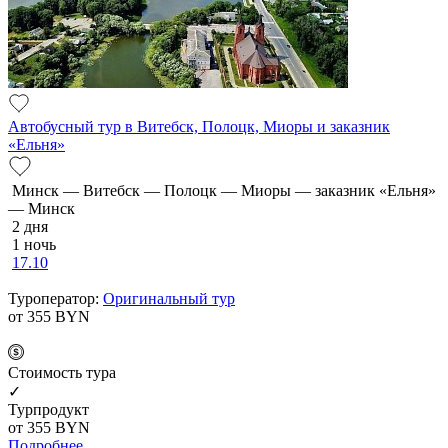
Автобусный тур в Витебск, Полоцк, Миоры и заказник
«Ельня»
Минск — Витебск — Полоцк — Миоры — заказник «Ельня»
— Минск
2 дня
1 ночь
17.10
Туроператор:
Оригинальный тур
от 355
BYN
Cтоимость тура
✓
Турпродукт
от 355
BYN
Подробнее