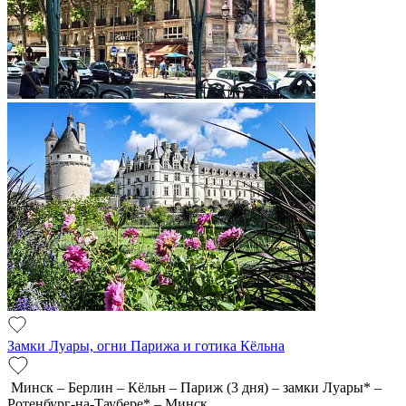
Замки Луары, огни Парижа и готика Кёльна
Минск – Берлин – Кёльн – Париж (3 дня) – замки Луары* –
Ротенбург-на-Таубере* – Минск