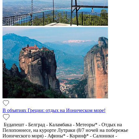
В объятиях Греции: отдых на Ионическом море!
Будапешт - Белград - Каламбака - Метеоры* - Отдых на
Пелопоннесе, на курорте Лутраки (8/7 ночей на побережье
Ионического моря) - Афины* - Коринф* - Салоники -