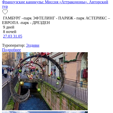
Французские каникулы: Миссия «Аттракционы». Авторский
тур
ГАМБУРГ –парк ЭФТЕЛИНГ - ПАРИЖ - парк АСТЕРИКС –
ЕВРОПА -парк - ДРЕЗДЕН
9 дней
8 ночей
27.03
31.05
Туроператор:
Элдиви
Подробнее