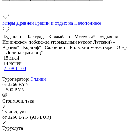
Мифы Древней Греции и отдых на Пелопоннесе
Будапешт – Белград – Каламбака – Метеоры* – отдых на
Ионическом побережье (термальный курорт Лутраки) –
Афины*– Коринф*– Салоники – Рильский монастырь – Эгер
– Долина красавиц*
15 дней
14 ночей
21.08
11.09
Туроператор:
Элдиви
от 3266
BYN
+ 500
BYN
Cтоимость тура
✓
Турпродукт
от 3266
BYN
(935 EUR)
✓
Туруслуга