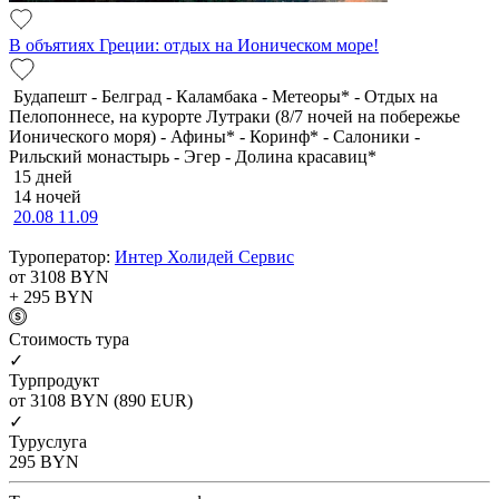
В объятиях Греции: отдых на Ионическом море!
Будапешт - Белград - Каламбака - Метеоры* - Отдых на
Пелопоннесе, на курорте Лутраки (8/7 ночей на побережье
Ионического моря) - Афины* - Коринф* - Салоники -
Рильский монастырь - Эгер - Долина красавиц*
15 дней
14 ночей
20.08
11.09
Туроператор:
Интер Холидей Сервис
от 3108
BYN
+ 295
BYN
Cтоимость тура
✓
Турпродукт
от 3108
BYN
(890 EUR)
✓
Туруслуга
295
BYN