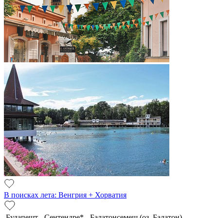
В поисках лета: Венгрия + Хорватия
Будапешт - Сентендре* - Балатонсемеш (оз. Балатон) -