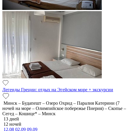
Легенды Греции: отдых на Эгейском море + экскурсии
Минск – Будапешт – Озеро Охрид – Паралия Катерини (7
ночей на море – Олимпийское побережье Пиерия) – Скопье –
Сегед – Кошице* – Минск
13 дней
12 ночей
12.08
02.09
09.09