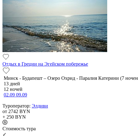
Отдых в Греции на Эгейском побережье
Минск - Будапешт – Озеро Охрид - Паралия Катерини (7 ноче
13 дней
12 ночей
02.09
09.09
Туроператор:
Элдиви
от 2742
BYN
+ 250
BYN
Cтоимость тура
✓