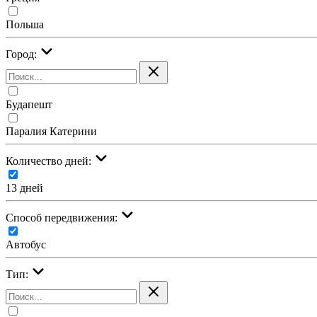
Польша
Город:
Будапешт
Паралия Катерини
Количество дней:
13 дней
Cпособ передвижения:
Автобус
Тип: