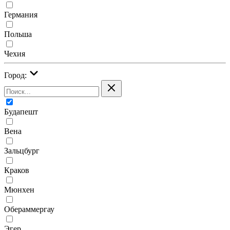
Германия
Польша
Чехия
Город:
Будапешт
Вена
Зальцбург
Краков
Мюнхен
Обераммергау
Эгер