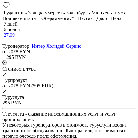
Будапешт - Зальцкаммергут - Зальцбург - Мюнхен - замок
Нойшванштайн + Обераммергау* - Пассау - Дьор - Вена
7 дней
6 ночей
27.09
Туроператор:
Интер Холидей Сервис
от 2078
BYN
+ 295
BYN
Cтоимость тура
✓
Турпродукт
от 2078
BYN
(595 EUR)
✓
Туруслуга
295
BYN
Туруслуга - оказание информационных услуг и услуг
бронирования.
У некоторых туроператоров в стоимость туруслуги входит
транспортное обслуживание. Как правило, оплачивается в
первую очередь после оформления.