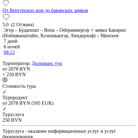
От Венгерских вин до баварских замков
5.0
(2 Отзыва)
Эгер – Будапешт – Вена – Обераммергау + замки Баварии
(Нойшванштайн, Хоэншвангау, Линдерхоф) – Мюнхен
7 дней
6 ночей
08.12
Туроператор:
Дилижанс тур
от 2078
BYN
+ 250
BYN
Cтоимость тура
✓
Турпродукт
от 2078
BYN
(595 EUR)
✓
Туруслуга
250
BYN
Туруслуга - оказание информационных услуг и услуг
бронирования.