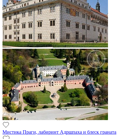
Мистика Праги, лабиринт Адршпаха и блеск граната