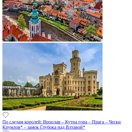
По следам королей: Вроцлав – Кутна гора – Прага – Чески
Крумлов* – замок Глубока над Влтавой*