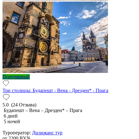
Популярный
Три столицы: Будапешт - Вена - Дрезден* - Прага
5.0
(24 Отзыва)
Будапешт – Вена – Дрезден* – Прага
6 дней
5 ночей
Туроператор:
Дилижанс тур
от 2200
BYN