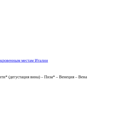
сокровенным местам Италии
нти* (дегустация вина) – Пиза* – Венеция – Вена