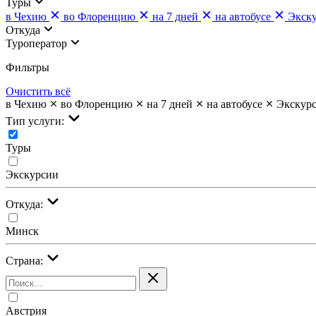
Туры
в Чехию
во Флоренцию
на 7 дней
на автобусе
Экск
Откуда
Туроператор
Фильтры
Очистить всё
в Чехию
во Флоренцию
на 7 дней
на автобусе
Экскур
Тип услуги:
Туры
Экскурсии
Откуда:
Минск
Страна:
Австрия