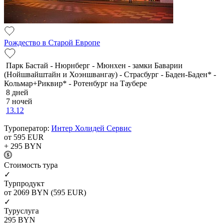
Рождество в Старой Европе
Парк Бастай - Нюрнберг - Мюнхен - замки Баварии
(Нойшвайштайн и Хоэншвангау) - Страсбург - Баден-Баден* -
Кольмар+Риквир* - Ротенбург на Таубере
8 дней
7 ночей
13.12
Туроператор:
Интер Холидей Сервис
от 595
EUR
+ 295
BYN
Cтоимость тура
✓
Турпродукт
от 2069
BYN
(595 EUR)
✓
Туруслуга
295
BYN