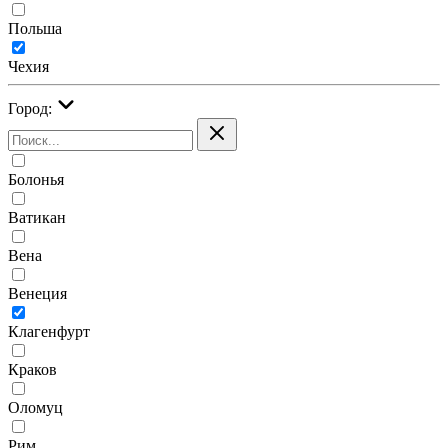
Польша
Чехия
Город:
Болонья
Ватикан
Вена
Венеция
Клагенфурт
Краков
Оломуц
Рим