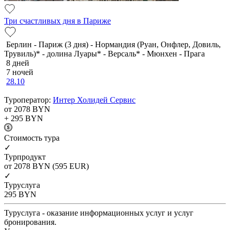
Три счастливых дня в Париже
Берлин - Париж (3 дня) - Нормандия (Руан, Онфлер, Довиль,
Трувиль)* - долина Луары* - Версаль* - Мюнхен - Прага
8 дней
7 ночей
28.10
Туроператор:
Интер Холидей Сервис
от 2078
BYN
+ 295
BYN
Cтоимость тура
✓
Турпродукт
от 2078
BYN
(595 EUR)
✓
Туруслуга
295
BYN
Туруслуга - оказание информационных услуг и услуг
бронирования.