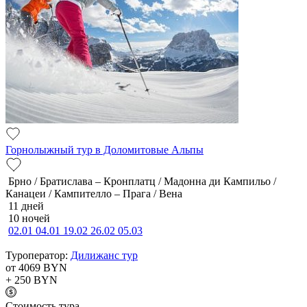
Горнолыжный тур в Доломитовые Альпы
Брно / Братислава – Кронплатц / Мадонна ди Кампильо /
Канацеи / Кампителло – Прага / Вена
11 дней
10 ночей
02.01
04.01
19.02
26.02
05.03
Туроператор:
Дилижанс тур
от 4069
BYN
+ 250
BYN
Cтоимость тура