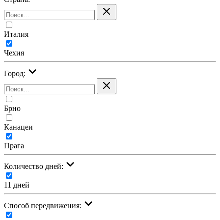
Италия
Чехия
Город:
Брно
Канацеи
Прага
Количество дней:
11 дней
Cпособ передвижения: