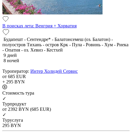
В поисках лета: Венгрия + Хорватия
Будапешт - Сентендре* - Балатонсемеш (оз. Балатон) -
полуостров Тихань - остров Крк - Пула - Ровинь - Хум - Риека
- Опатия - оз. Хевиз - Кестхей
9 дней
8 ночей
Туроператор:
Интер Холидей Сервис
от 685
EUR
+ 295
BYN
Cтоимость тура
✓
Турпродукт
от 2392
BYN
(685 EUR)
✓
Туруслуга
295
BYN