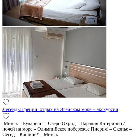
Легенды Греции: отдых на Эгейском море + экскурсии
Минск – Будапешт – Озеро Охрид – Паралия Катерини (7
ночей на море – Олимпийское побережье Пиерия) – Скопье –
Сегед – Кошице* – Минск