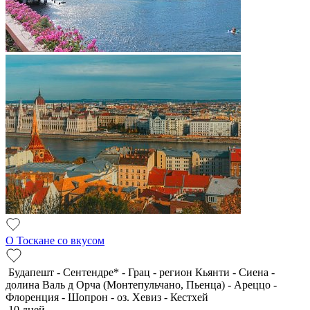
О Тоскане со вкусом
Будапешт - Сентендре* - Грац - регион Кьянти - Сиена -
долина Валь д Орча (Монтепульчано, Пьенца) - Ареццо -
Флоренция - Шопрон - оз. Хевиз - Кестхей
10 дней