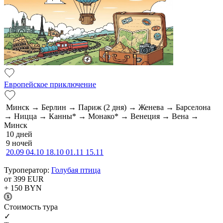
Европейское приключение
Минск → Берлин → Париж (2 дня) → Женева → Барселона
→ Ницца → Канны* → Монако* → Венеция → Вена →
Минск
10 дней
9 ночей
20.09
04.10
18.10
01.11
15.11
Туроператор:
Голубая птица
от 399
EUR
+ 150
BYN
Cтоимость тура
✓