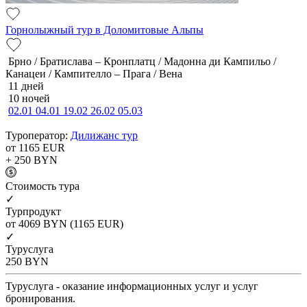
Горнолыжный тур в Доломитовые Альпы
Брно / Братислава – Кронплатц / Мадонна ди Кампильо /
Канацеи / Кампителло – Прага / Вена
11 дней
10 ночей
02.01
04.01
19.02
26.02
05.03
Туроператор:
Дилижанс тур
от 1165
EUR
+ 250
BYN
Cтоимость тура
✓
Турпродукт
от 4069
BYN
(1165 EUR)
✓
Туруслуга
250
BYN
Туруслуга - оказание информационных услуг и услуг
бронирования.