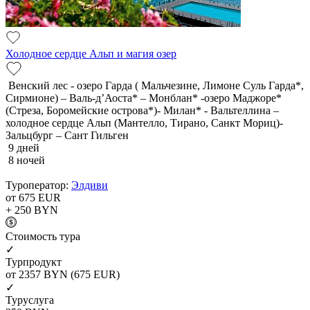
Холодное сердце Альп и магия озер
Венский лес - озеро Гарда ( Мальчезине, Лимоне Суль Гарда*,
Сирмионе) – Валь-д’Аоста* – Монблан* -озеро Маджоре*
(Стреза, Боромейские острова*)- Милан* - Вальтеллина –
холодное сердце Альп (Мантелло, Тирано, Санкт Мориц)-
Зальцбург – Сант Гильген
9 дней
8 ночей
Туроператор:
Элдиви
от 675
EUR
+ 250
BYN
Cтоимость тура
✓
Турпродукт
от 2357
BYN
(675 EUR)
✓
Туруслуга