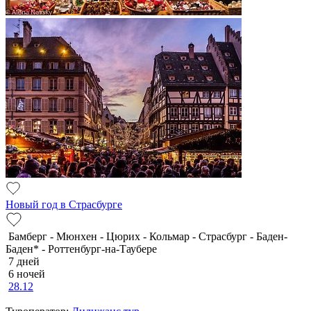
Новый год в Страсбурге
Бамберг - Мюнхен - Цюрих - Кольмар - Страсбург - Баден-
Баден* - Роттенбург-на-Таубере
7 дней
6 ночей
28.12