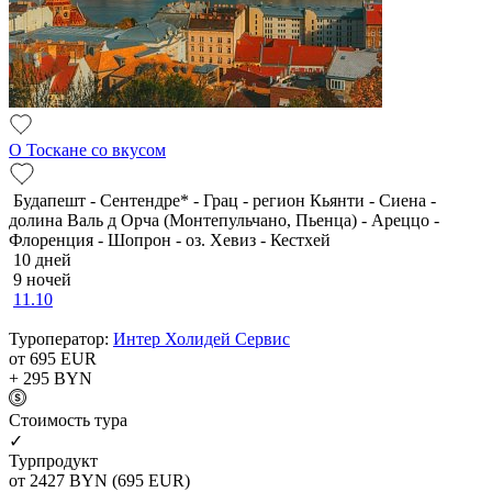
О Тоскане со вкусом
Будапешт - Сентендре* - Грац - регион Кьянти - Сиена -
долина Валь д Орча (Монтепульчано, Пьенца) - Ареццо -
Флоренция - Шопрон - оз. Хевиз - Кестхей
10 дней
9 ночей
11.10
Туроператор:
Интер Холидей Сервис
от 695
EUR
+ 295
BYN
Cтоимость тура
✓
Турпродукт
от 2427
BYN
(695 EUR)